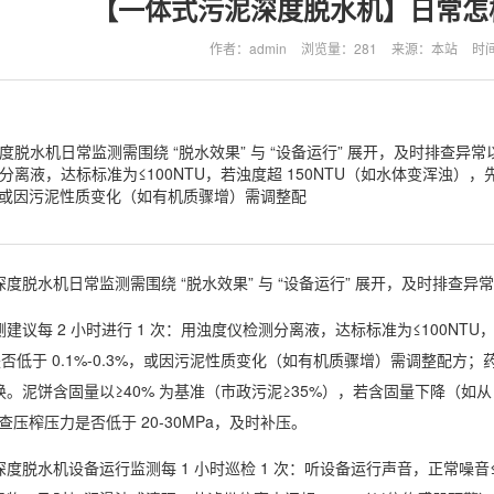
【一体式污泥深度脱水机】日常怎
作者：admin
浏览量：281
来源：本站
时间
度脱水机日常监测需围绕 “脱水效果” 与 “设备运行” 展开，及时排查异常
离液，达标标准为≤100NTU，若浊度超 150NTU（如水体变浑浊），先
3%，或因污泥性质变化（如有机质骤增）需调整配
深度脱水机
日常监测需围绕 “脱水效果” 与 “设备运行” 展开，及时排查
建议每 2 小时进行 1 次：用浊度仪检测分离液，达标标准为≤100NTU
度是否低于 0.1%-0.3%，或因污泥性质变化（如有机质骤增）需调整
。泥饼含固量以≥40% 为基准（市政污泥≥35%），若含固量下降（如从 4
检查压榨压力是否低于 20-30MPa，及时补压。
深度脱水机
设备运行监测每 1 小时巡检 1 次：听设备运行声音，正常噪音≤