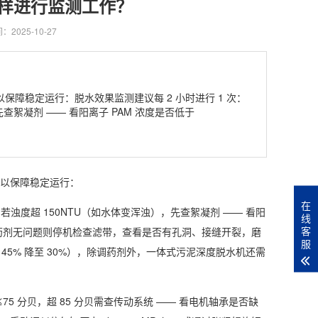
样进行监测工作？
：2025-10-27
以保障稳定运行：脱水效果监测建议每 2 小时进行 1 次：
查絮凝剂 —— 看阳离子 PAM 浓度是否低于
异常以保障稳定运行：
在
，若浊度超 150NTU（如水体变浑浊），先查絮凝剂 —— 看阳
线
客
配方；药剂无问题则停机检查滤带，查看是否有孔洞、接缝开裂，磨
服
5% 降至 30%），除调药剂外，
一体式污泥深度脱水机
还需
75 分贝，超 85 分贝需查传动系统 —— 看电机轴承是否缺