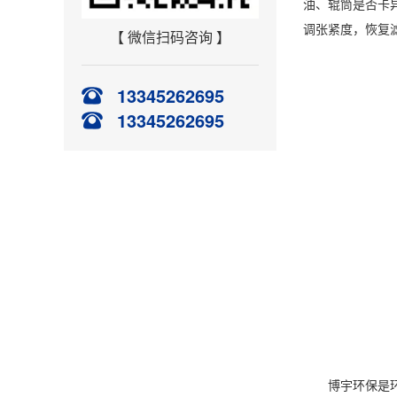
油、辊筒是否卡异
调张紧度，恢复
【 微信扫码咨询 】
13345262695
13345262695
博宇环保
是