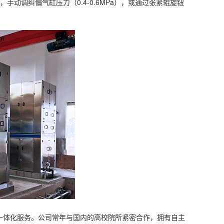
动调纠偏气缸压力（0.4-0.6MPa），或通过张紧辊旋钮
一体化服务。公司常年与国内的高校院所紧密合作，拥有自主