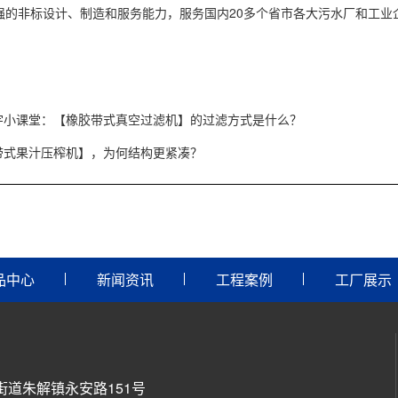
强的非标设计、制造和服务能力，服务国内20多个省市各大污水厂和工业
宇小课堂：【橡胶带式真空过滤机】的过滤方式是什么？
带式果汁压榨机】，为何结构更紧凑？
品中心
新闻资讯
工程案例
工厂展示
道朱解镇永安路151号