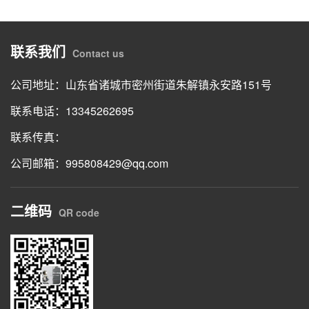
联系我们
Contact us
公司地址：山东省诸城市密州街道朱解镇永安路151号
联系电话：13345262695
联系传真：
公司邮箱：995808429@qq.com
二维码
QR code